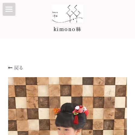
TOP
kimono絲
Kimono絲とは
和装ウェディング
七五三・子供プラン/カタログ
戻る
振袖・成人式プラン/カタログ
七五三・子供プラン
訪問着・留袖プラン/カタログ
3歳カタログ
振袖カタログ
卒業袴プラン/カタログ
5歳カタログ
訪問着・留袖プラン
料金表
7歳カタログ
訪問着カタログ
卒業袴プラン
着付け教室
お宮参り・産着
黒留袖カタログ
二尺袖・卒業袴カタログ