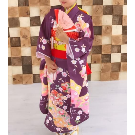
アクセス/お問合せ
七五三ヘアスタイル
色留袖カタログ
公式LINE追加
よくあるご質問
レンタルスペース浦安