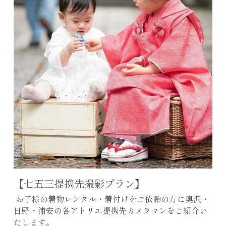
アクセス/お問合せ
七五三ヘアスタイル
色留袖カタログ
公式LINE追加
よくあるご質問
レンタルスペース浦安
【七五三提携先撮影プラン】
 お子様の着物レンタル・着付けをご依頼の方に奥沢・
日野・浦安の各アトリエ提携先カメラマンをご紹介い
たします。