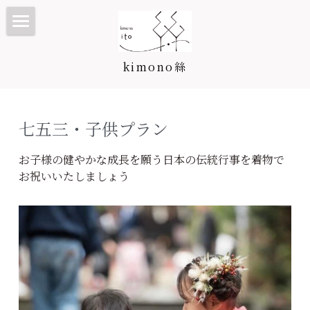
TOP
kimono絲
Kimono絲とは
和装ウェディング
七五三・子供プラン
七五三・子供プラン/カタログ
お子様の健やかな成長を願う日本の伝統行事を着物で
お祝いいたしましょう
振袖・成人式プラン/カタログ
七五三・子供プラン
訪問着・留袖プラン/カタログ
3歳カタログ
振袖カタログ
卒業袴プラン/カタログ
5歳カタログ
訪問着・留袖プラン
料金表
7歳カタログ
訪問着カタログ
卒業袴プラン
着付け教室
お宮参り・産着
黒留袖カタログ
二尺袖・卒業袴カタログ