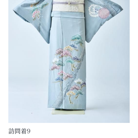
アクセス/お問合せ
七五三ヘアスタイル
色留袖カタログ
公式LINE追加
よくあるご質問
レンタルスペース浦安
訪問着9