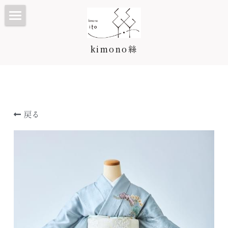
TOP
kimono絲
Kimono絲とは
和装ウェディング
七五三・子供プラン/カタログ
戻る
振袖・成人式プラン/カタログ
七五三・子供プラン
訪問着・留袖プラン/カタログ
3歳カタログ
振袖カタログ
卒業袴プラン/カタログ
5歳カタログ
訪問着・留袖プラン
料金表
7歳カタログ
訪問着カタログ
卒業袴プラン
着付け教室
お宮参り・産着
黒留袖カタログ
二尺袖・卒業袴カタログ