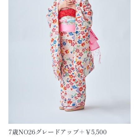
アクセス/お問合せ
七五三ヘアスタイル
色留袖カタログ
公式LINE追加
よくあるご質問
レンタルスペース浦安
7歳NO26グレードアップ＋￥5,500