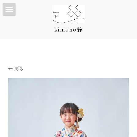
TOP
kimono絲
Kimono絲とは
和装ウェディング
七五三・子供プラン/カタログ
戻る
振袖・成人式プラン/カタログ
七五三・子供プラン
訪問着・留袖プラン/カタログ
3歳カタログ
振袖カタログ
卒業袴プラン/カタログ
5歳カタログ
訪問着・留袖プラン
料金表
7歳カタログ
訪問着カタログ
卒業袴プラン
着付け教室
お宮参り・産着
黒留袖カタログ
二尺袖・卒業袴カタログ