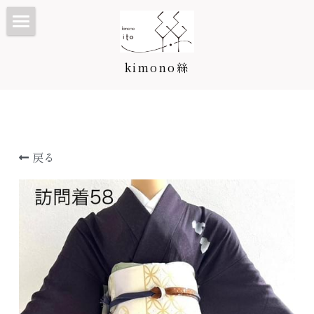
TOP
kimono絲
Kimono絲とは
和装ウェディング
七五三・子供プラン/カタログ
戻る
振袖・成人式プラン/カタログ
七五三・子供プラン
訪問着・留袖プラン/カタログ
3歳カタログ
振袖カタログ
卒業袴プラン/カタログ
5歳カタログ
訪問着・留袖プラン
料金表
7歳カタログ
訪問着カタログ
卒業袴プラン
着付け教室
お宮参り・産着
黒留袖カタログ
二尺袖・卒業袴カタログ