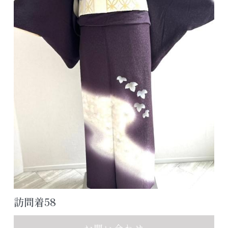
アクセス/お問合せ
七五三ヘアスタイル
色留袖カタログ
公式LINE追加
よくあるご質問
レンタルスペース浦安
訪問着58