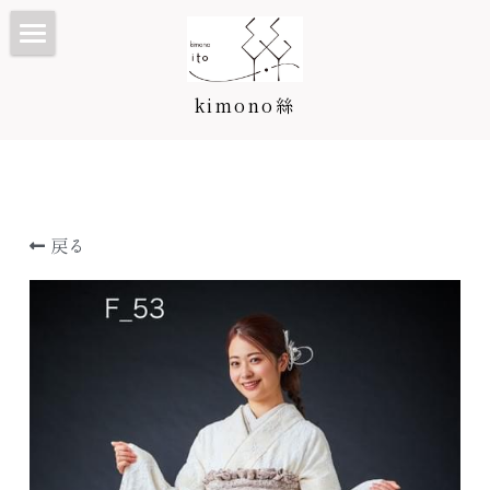
TOP
kimono絲
Kimono絲とは
和装ウェディング
七五三・子供プラン/カタログ
戻る
振袖・成人式プラン/カタログ
七五三・子供プラン
訪問着・留袖プラン/カタログ
3歳カタログ
振袖カタログ
卒業袴プラン/カタログ
5歳カタログ
訪問着・留袖プラン
料金表
7歳カタログ
訪問着カタログ
卒業袴プラン
着付け教室
お宮参り・産着
黒留袖カタログ
二尺袖・卒業袴カタログ