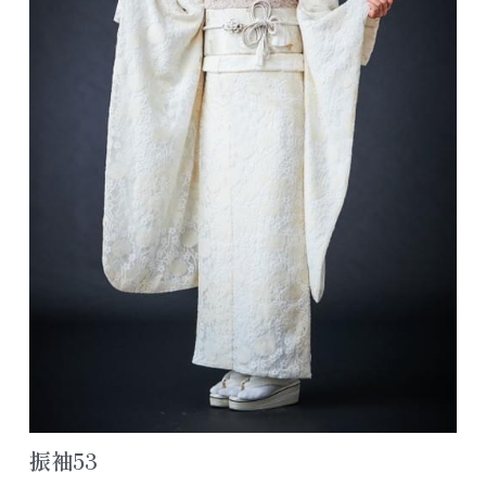
アクセス/お問合せ
七五三ヘアスタイル
色留袖カタログ
公式LINE追加
よくあるご質問
レンタルスペース浦安
振袖53