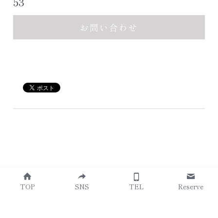
53
お問い合わせ
TOP
SNS
TEL
Reserve