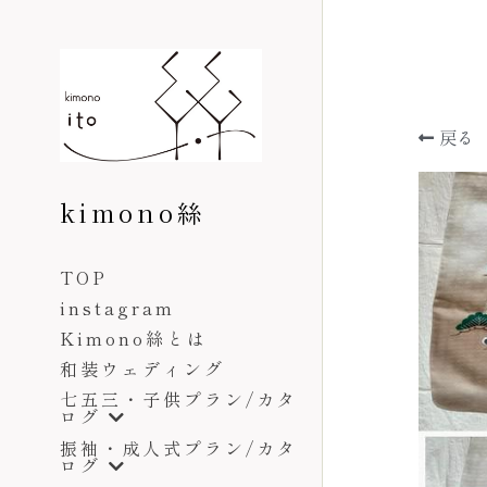
kimono絲
戻る
TOP
Kimono絲とは
和装ウェディング
七五三・子供プラン/カタ
ログ
振袖・成人式プラン/カタ
ログ
訪問着・留袖プラン/カタ
ログ
卒業袴プラン/カタログ
料金表
着付け教室