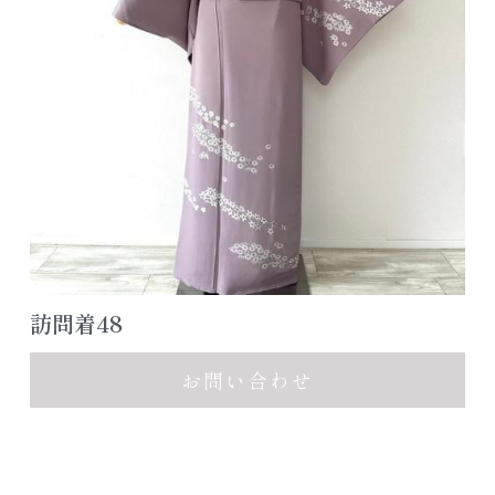
アクセス/お問合せ
七五三ヘアスタイル
色留袖カタログ
公式LINE追加
よくあるご質問
レンタルスペース浦安
訪問着48
お問い合わせ