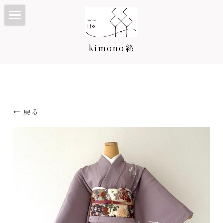
TOP
kimono絲
Kimono絲とは
和装ウェディング
七五三・子供プラン/カタログ
戻る
振袖・成人式プラン/カタログ
七五三・子供プラン
訪問着・留袖プラン/カタログ
3歳カタログ
振袖カタログ
卒業袴プラン/カタログ
5歳カタログ
訪問着・留袖プラン
料金表
7歳カタログ
訪問着カタログ
卒業袴プラン
着付け教室
お宮参り・産着
黒留袖カタログ
二尺袖・卒業袴カタログ