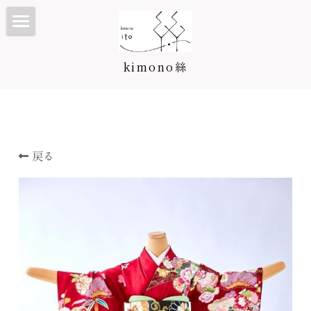
TOP
kimono絲
Kimono絲とは
和装ウェディング
七五三・子供プラン/カタログ
戻る
振袖・成人式プラン/カタログ
七五三・子供プラン
訪問着・留袖プラン/カタログ
3歳カタログ
振袖カタログ
卒業袴プラン/カタログ
5歳カタログ
訪問着・留袖プラン
料金表
7歳カタログ
訪問着カタログ
卒業袴プラン
着付け教室
お宮参り・産着
黒留袖カタログ
二尺袖・卒業袴カタログ