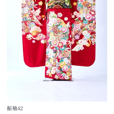
アクセス/お問合せ
七五三ヘアスタイル
色留袖カタログ
公式LINE追加
よくあるご質問
レンタルスペース浦安
振袖42