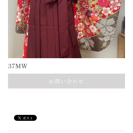
アクセス/お問合せ
七五三ヘアスタイル
色留袖カタログ
公式LINE追加
よくあるご質問
レンタルスペース浦安
37MW
お問い合わせ