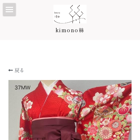
TOP
kimono絲
Kimono絲とは
和装ウェディング
七五三・子供プラン/カタログ
戻る
振袖・成人式プラン/カタログ
七五三・子供プラン
訪問着・留袖プラン/カタログ
3歳カタログ
振袖カタログ
卒業袴プラン/カタログ
5歳カタログ
訪問着・留袖プラン
料金表
7歳カタログ
訪問着カタログ
卒業袴プラン
着付け教室
お宮参り・産着
黒留袖カタログ
二尺袖・卒業袴カタログ