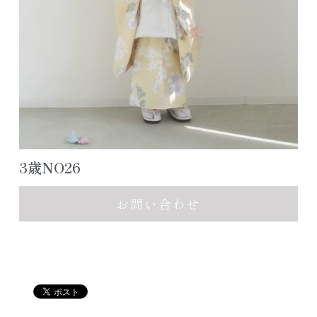
アクセス/お問合せ
七五三ヘアスタイル
色留袖カタログ
公式LINE追加
よくあるご質問
レンタルスペース浦安
3歳NO26
お問い合わせ