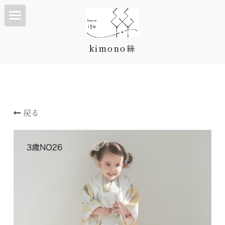
TOP
kimono絲
Kimono絲とは
和装ウェディング
七五三・子供プラン/カタログ
戻る
振袖・成人式プラン/カタログ
七五三・子供プラン
訪問着・留袖プラン/カタログ
3歳カタログ
振袖カタログ
卒業袴プラン/カタログ
5歳カタログ
訪問着・留袖プラン
料金表
7歳カタログ
訪問着カタログ
卒業袴プラン
着付け教室
お宮参り・産着
黒留袖カタログ
二尺袖・卒業袴カタログ