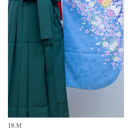
アクセス/お問合せ
七五三ヘアスタイル
色留袖カタログ
公式LINE追加
よくあるご質問
レンタルスペース浦安
18.M