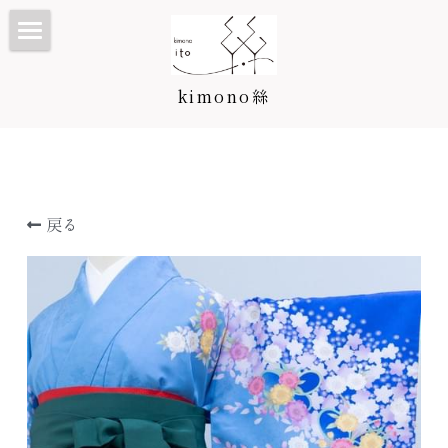
TOP
kimono絲
Kimono絲とは
和装ウェディング
七五三・子供プラン/カタログ
戻る
振袖・成人式プラン/カタログ
七五三・子供プラン
訪問着・留袖プラン/カタログ
3歳カタログ
振袖カタログ
卒業袴プラン/カタログ
5歳カタログ
訪問着・留袖プラン
料金表
7歳カタログ
訪問着カタログ
卒業袴プラン
着付け教室
お宮参り・産着
黒留袖カタログ
二尺袖・卒業袴カタログ