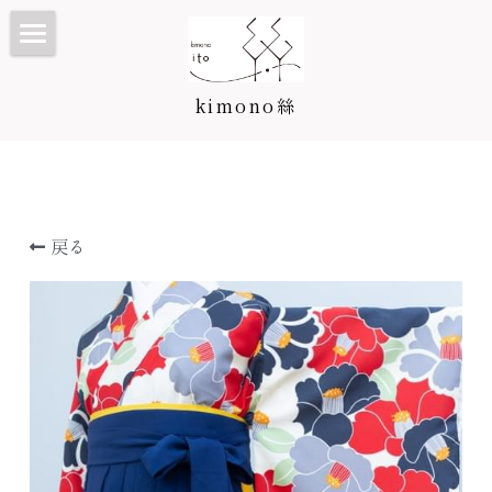
TOP
kimono絲
Kimono絲とは
和装ウェディング
七五三・子供プラン/カタログ
戻る
振袖・成人式プラン/カタログ
七五三・子供プラン
訪問着・留袖プラン/カタログ
3歳カタログ
振袖カタログ
卒業袴プラン/カタログ
5歳カタログ
訪問着・留袖プラン
料金表
7歳カタログ
訪問着カタログ
卒業袴プラン
着付け教室
お宮参り・産着
黒留袖カタログ
二尺袖・卒業袴カタログ