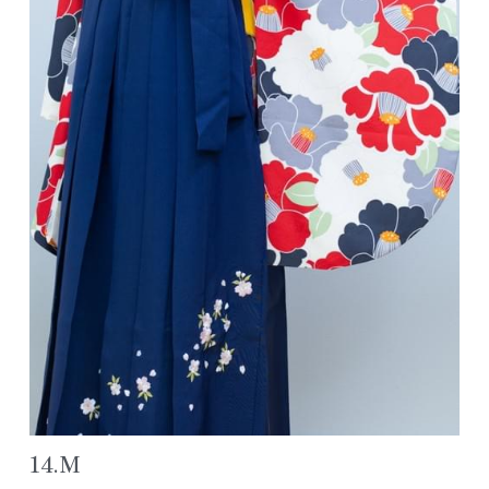
アクセス/お問合せ
七五三ヘアスタイル
色留袖カタログ
公式LINE追加
よくあるご質問
レンタルスペース浦安
14.M