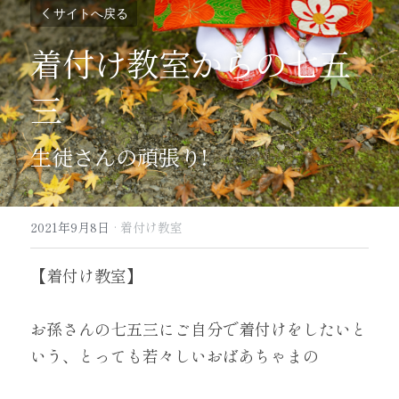
サイトへ戻る
着付け教室からの七五
三
生徒さんの頑張り!
2021年9月8日
·
着付け教室
【着付け教室】
お孫さんの七五三にご自分で着付けをしたいと
いう、とっても若々しいおばあちゃまの